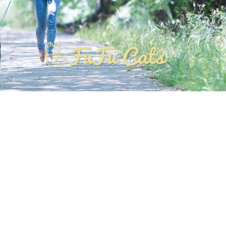
NEWS! 2026年3月から リニューアルオープン!!
OPEN時間10：30〜19：00 最終受付 18：30
3歳以下入店不可
[%list_start%]