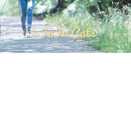
NEWS! 2026年3月から リニューアルオープン!!
OPEN時間10：30〜19：00 最終受付 18：30
3歳以下入店不可
[%list_start%]