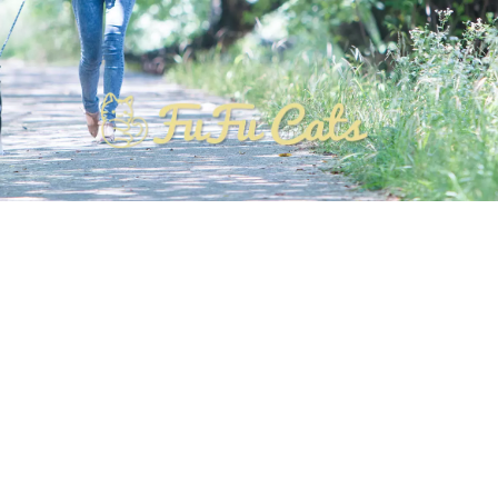
NEWS! 2026年3月から リニューアルオープン!!
OPEN時間10：30〜19：00 最終受付 18：30
3歳以下入店不可
[%list_start%]